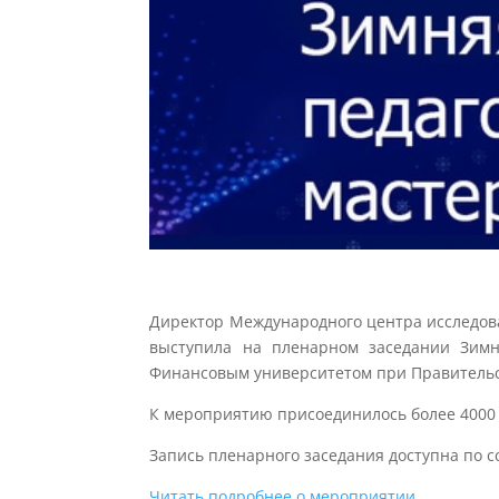
Директор Международного центра исследов
выступила на пленарном заседании Зимн
Финансовым университетом при Правительс
К мероприятию присоединилось более 4000 
Запись пленарного заседания доступна по с
Читать подробнее о мероприятии.