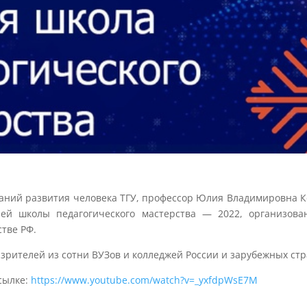
аний развития человека ТГУ, профессор Юлия Владимировна К
ей школы педагогического мастерства — 2022, организова
тве РФ.
зрителей из сотни ВУЗов и колледжей России и зарубежных стр
сылке:
https://www.youtube.com/watch?v=_yxfdpWsE7M