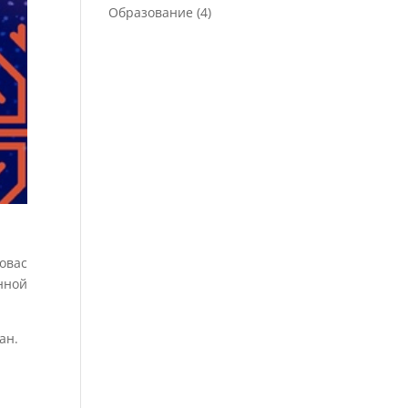
Образование
(4)
овас
нной
ан.